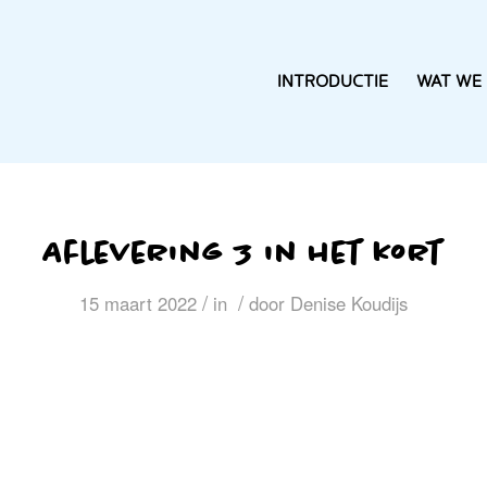
INTRODUCTIE
WAT WE
Aflevering 3 in het kort
/
/
15 maart 2022
in
door
Denise Koudijs