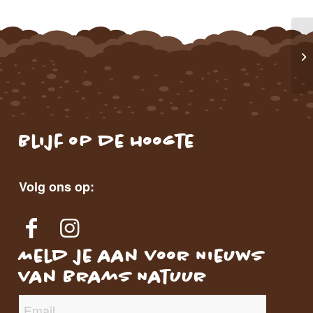
Tr
Blijf op de hoogte
Volg ons op:
Meld je aan voor Nieuws
van Brams Natuur
E-